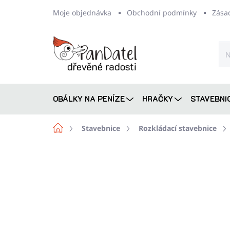
Přejít
Moje objednávka
Obchodní podmínky
Zása
na
obsah
OBÁLKY NA PENÍZE
HRAČKY
STAVEBNI
Domů
Stavebnice
Rozkládací stavebnice