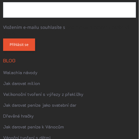
Vložením e-mailu souhlasíte s
podmínkami ochrany osobních
údajů
Přihlásit se
BLOG
Walachia návody
Jak darovat milion
Velikonoční tvoření s výřezy z překližky
Jak darovat peníze jako svatební dar
Dřevěné hračky
Jak darovat peníze k Vánocům
Vánoční tvoření s dětmi