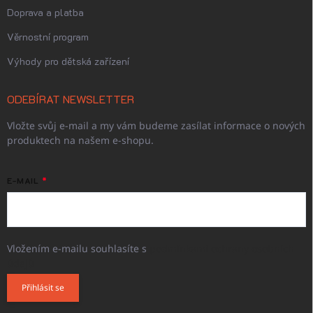
Doprava a platba
Věrnostní program
Výhody pro dětská zařízení
ODEBÍRAT NEWSLETTER
Vložte svůj e-mail a my vám budeme zasílat informace o nových
produktech na našem e-shopu.
E-MAIL
Vložením e-mailu souhlasíte s
podmínkami ochrany osobních
údajů
Přihlásit se