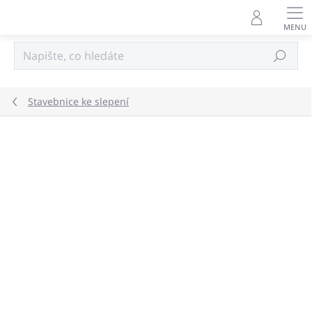
Přejít
na
obsah
Hledat
Stavebnice ke slepení