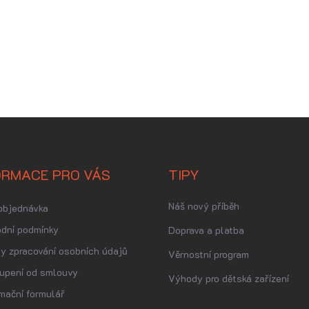
ORMACE PRO VÁS
TIPY
Náš nový příběh
objednávka
dní podmínky
Doprava a platba
y zpracování osobních údajů
Věrnostní program
upení od smlouvy
Výhody pro dětská zařízení
mační formulář