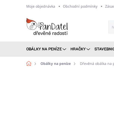
Přejít
Moje objednávka
Obchodní podmínky
Zása
na
obsah
OBÁLKY NA PENÍZE
HRAČKY
STAVEBNI
Domů
Obálky na peníze
Dřevěná obálka na 