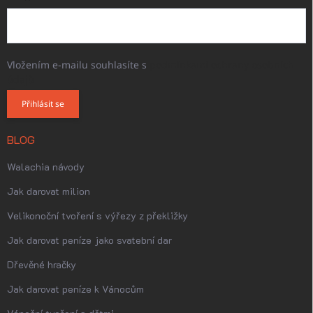
Vložením e-mailu souhlasíte s
podmínkami ochrany osobních
údajů
Přihlásit se
BLOG
Walachia návody
Jak darovat milion
Velikonoční tvoření s výřezy z překližky
Jak darovat peníze jako svatební dar
Dřevěné hračky
Jak darovat peníze k Vánocům