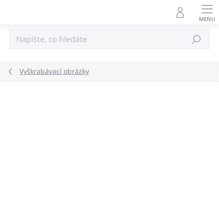
Přejít
na
obsah
Hledat
Vyškrabávací obrázky