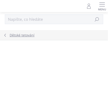
Přejít
na
obsah
Hledat
Dětské tetování