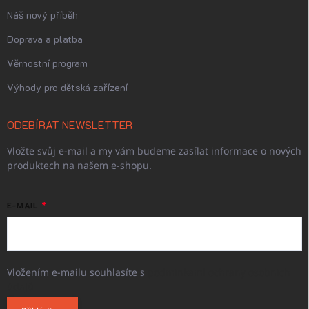
Náš nový příběh
Doprava a platba
Věrnostní program
Výhody pro dětská zařízení
ODEBÍRAT NEWSLETTER
Vložte svůj e-mail a my vám budeme zasílat informace o nových
produktech na našem e-shopu.
E-MAIL
Vložením e-mailu souhlasíte s
podmínkami ochrany osobních
údajů