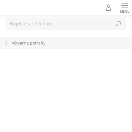
Přejít
na
obsah
Hledat
Výtvarné potřeby