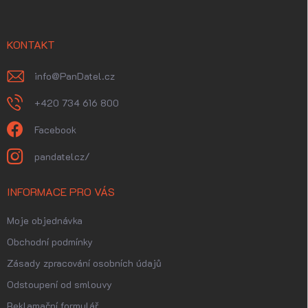
a
t
í
KONTAKT
info
@
PanDatel.cz
+420 734 616 800
Facebook
pandatelcz/
INFORMACE PRO VÁS
Moje objednávka
Obchodní podmínky
Zásady zpracování osobních údajů
Odstoupení od smlouvy
Reklamační formulář