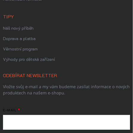
TIPY
Náš nový příběh
Doprava a platba
Věrnostní program
Výhody pro dětská zařízení
ODEBÍRAT NEWSLETTER
Vložte svůj e-mail a my vám budeme zasílat informace o nových
produktech na našem e-shopu.
E-MAIL