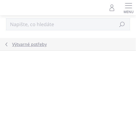
Přejít
na
obsah
Hledat
Výtvarné potřeby