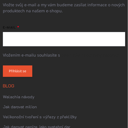
Vložte svůj e-mail a my vám budeme zasílat informace o nových
produktech na našem e-shopu.
E-MAIL
Vložením e-mailu souhlasíte s
podmínkami ochrany osobních
údajů
Přihlásit se
BLOG
Walachia návody
Jak darovat milion
Velikonoční tvoření s výřezy z překližky
Jak darovat peníze jako svatební dar