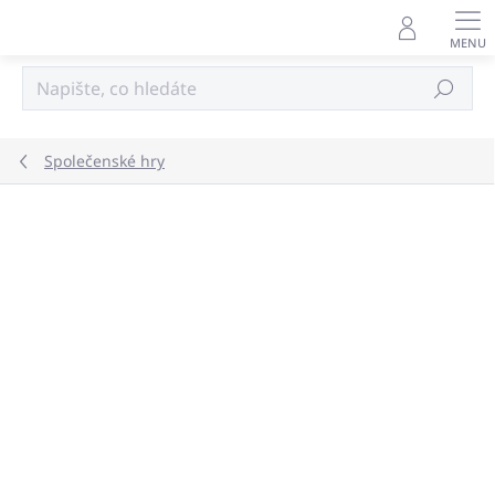
Přejít
na
obsah
Hledat
Společenské hry