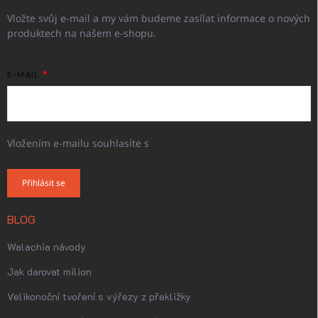
Vložte svůj e-mail a my vám budeme zasílat informace o nových
produktech na našem e-shopu.
E-MAIL
Vložením e-mailu souhlasíte s
podmínkami ochrany osobních
údajů
Přihlásit se
BLOG
Walachia návody
Jak darovat milion
Velikonoční tvoření s výřezy z překližky