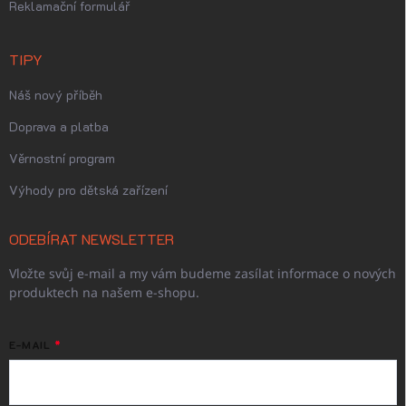
Reklamační formulář
TIPY
Náš nový příběh
Doprava a platba
Věrnostní program
Výhody pro dětská zařízení
ODEBÍRAT NEWSLETTER
Vložte svůj e-mail a my vám budeme zasílat informace o nových
produktech na našem e-shopu.
E-MAIL