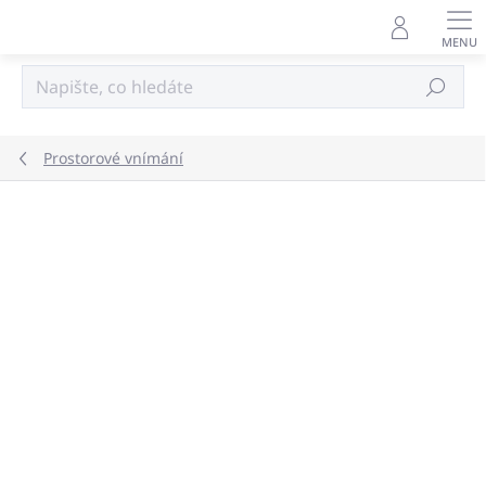
Přejít
na
obsah
Hledat
Prostorové vnímání