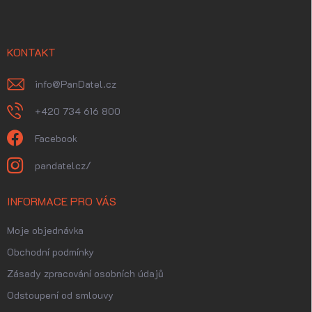
p
a
t
í
KONTAKT
info
@
PanDatel.cz
+420 734 616 800
Facebook
pandatelcz/
INFORMACE PRO VÁS
Moje objednávka
Obchodní podmínky
Zásady zpracování osobních údajů
Odstoupení od smlouvy