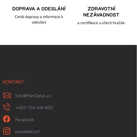
DOPRAVA A ODESLÁNÍ
ZDRAVOTNÍ
NEZÁVADNOST
Ceník dopravy a informace k
odeslání
a certifikace u všech hraček.
Z
á
p
a
t
í
KONTAKT
info
@
PanDatel.cz
+420 734 616 800
Facebook
pandatelcz/