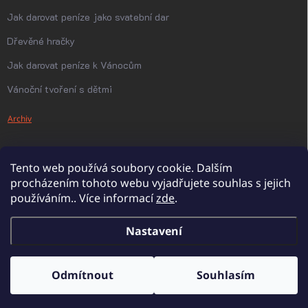
Jak darovat peníze jako svatební dar
Dřevěné hračky
Jak darovat peníze k Vánocům
Vánoční tvoření s dětmi
Archiv
Tento web používá soubory cookie. Dalším
procházením tohoto webu vyjadřujete souhlas s jejich
používáním.. Více informací
zde
.
Nastavení
Copyright 2026
PanDatel
. Všechna práva vyhrazena.
Upravit nastavení
cookies
Odmítnout
Souhlasím
Vytvořil Shoptet