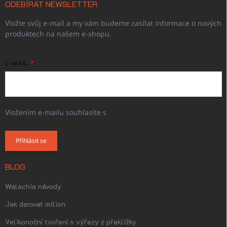
ODEBÍRAT NEWSLETTER
Vložte svůj e-mail a my vám budeme zasílat informace o nových
produktech na našem e-shopu.
E-MAIL
Vložením e-mailu souhlasíte s
podmínkami ochrany osobních
údajů
Přihlásit se
BLOG
Walachia návody
Jak darovat milion
Velikonoční tvoření s výřezy z překližky