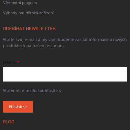
Věrnostní program
Výhody pro dětská zařízení
ODEBÍRAT NEWSLETTER
Vložte svůj e-mail a my vám budeme zasílat informace o nových
produktech na našem e-shopu.
E-MAIL
Vložením e-mailu souhlasíte s
podmínkami ochrany osobních
údajů
Přihlásit se
BLOG