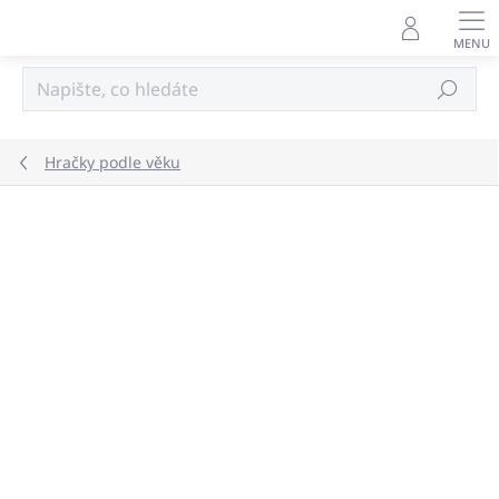
Přejít
na
obsah
Hledat
Hračky podle věku