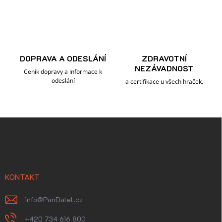
DOPRAVA A ODESLÁNÍ
ZDRAVOTNÍ
NEZÁVADNOST
Ceník dopravy a informace k
odeslání
a certifikace u všech hraček.
Z
á
p
a
t
í
KONTAKT
info
@
PanDatel.cz
+420 734 616 800